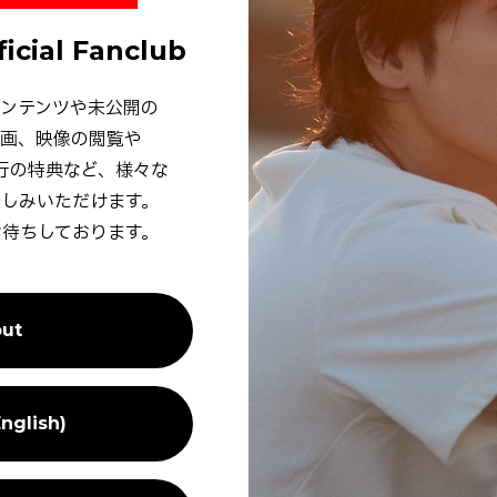
ficial Fanclub
ンテンツや
未公開の
画、
映像の
閲覧や
行の
特典など、
様々な
楽しみいただけます。
お待ちしております。
ut
nglish)