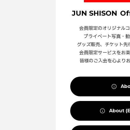
JUN SHISON
Of
会員限定の
オリジナルコ
プライベート写真・動
グッズ販売、
チケット先
会員限定サービスを
お
皆様の
ご入会を
心より
Abo
About (E