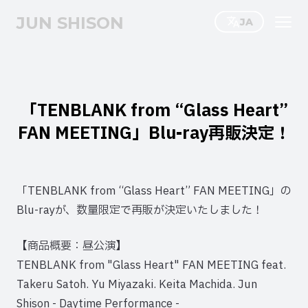
JUN SHISON
JA
「TENBLANK from “Glass Heart”
FAN MEETING」Blu-ray再販決定！
「TENBLANK from “Glass Heart” FAN MEETING」の
Blu-rayが、数量限定で再販が決定いたしました！
【商品概要：昼公演】
TENBLANK from "Glass Heart" FAN MEETING feat.
Takeru Satoh. Yu Miyazaki. Keita Machida. Jun
Shison - Daytime Performance -